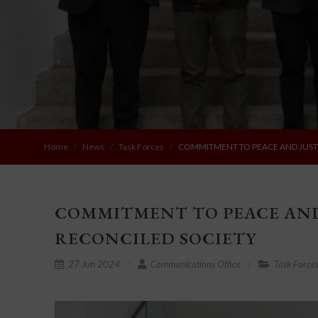
Home
News
Task Forces
COMMITMENT TO PEACE AND JUSTIC
COMMITMENT TO PEACE AND J
RECONCILED SOCIETY
27 Jun 2024
Communications Office
Task Force