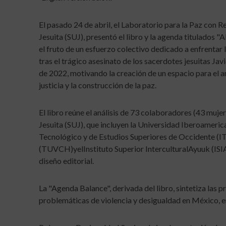
El pasado 24 de abril, el Laboratorio para la Paz con R
Jesuita (SUJ), presentó el libro y la agenda titulados 
el fruto de un esfuerzo colectivo dedicado a enfrentar 
tras el trágico asesinato de los sacerdotes jesuitas Ja
de 2022, motivando la creación de un espacio para el aná
justicia y la construcción de la paz.
El libro reúne el análisis de 73 colaboradores (43 muj
Jesuita (SUJ), que incluyen la Universidad Iberoameri
Tecnológico y de Estudios Superiores de Occidente (IT
(TUVCH)yelInstituto Superior InterculturalAyuuk (ISIA)
diseño editorial.
La "Agenda Balance", derivada del libro, sintetiza la
problemáticas de violencia y desigualdad en México, en