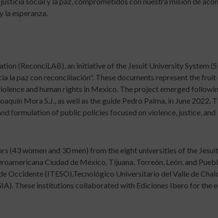
 justicia social y la paz, comprometidos con nuestra misión de ac
y la esperanza.
tion (ReconciLAB), an initiative of the Jesuit University System (S
ia la paz con reconciliación". These documents represent the fruit 
f violence and human rights in Mexico. The project emerged followi
Joaquín Mora S.J., as well as the guide Pedro Palma, in June 2022. 
nd formulation of public policies focused on violence, justice, and
rs (43 women and 30 men) from the eight universities of the Jesui
eroamericana Ciudad de México, Tijuana, Torreón, León, and Puebl
 de Occidente (ITESO),Tecnológico Universitario del Valle de Chal
A). These institutions collaborated with Ediciones Ibero for the e