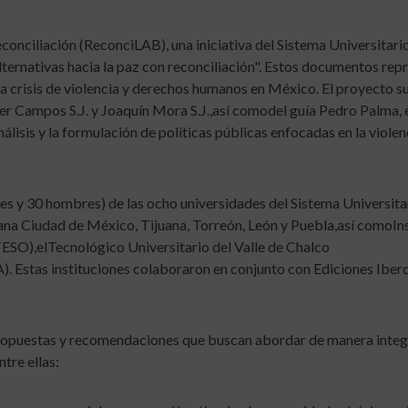
econciliación (ReconciLAB), una iniciativa del Sistema Universitari
"Alternativas hacia la paz con reconciliación". Estos documentos rep
la crisis de violencia y derechos humanos en México. El proyecto s
vier Campos S.J. y Joaquín Mora S.J.,así comodel guía Pedro Palma, 
lisis y la formulación de políticas públicas enfocadas en la violenc
eres y 30 hombres) de las ocho universidades del Sistema Universita
cana Ciudad de México, Tijuana, Torreón, León y Puebla,así comoIn
ESO),elTecnológico Universitario del Valle de Chalco
. Estas instituciones colaboraron en conjunto con Ediciones Ibero
s propuestas y recomendaciones que buscan abordar de manera integr
tre ellas: