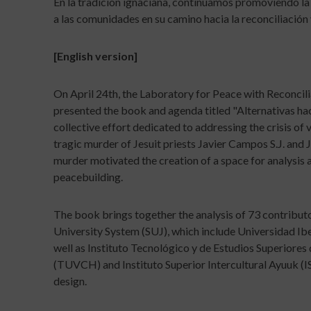
En la tradición ignaciana, continuamos promoviendo la
a las comunidades en su camino hacia la reconciliación 
[English version]
On April 24th, the Laboratory for Peace with Reconcilia
presented the book and agenda titled "Alternativas hac
collective effort dedicated to addressing the crisis o
tragic murder of Jesuit priests Javier Campos S.J. and 
murder motivated the creation of a space for analysis a
peacebuilding.
The book brings together the analysis of 73 contributo
University System (SUJ), which include Universidad Ib
well as Instituto Tecnológico y de Estudios Superiores
(TUVCH) and Instituto Superior Intercultural Ayuuk (ISI
design.