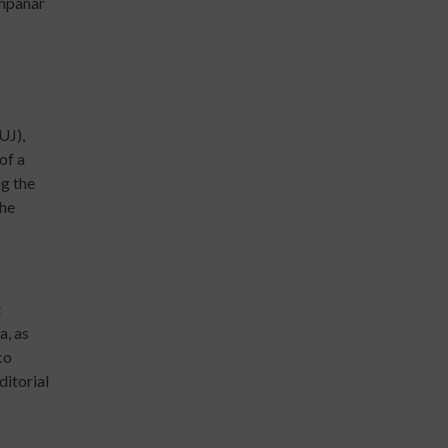
ompañar
UJ),
of a
ng the
The
t
a, as
co
ditorial