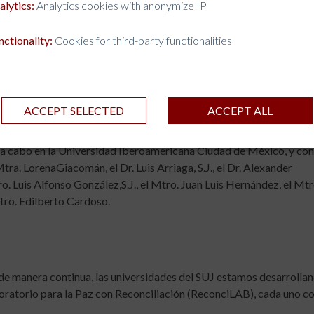
alytics:
Analytics cookies with anonymize IP
icas que sean integrales y sostenibles. Se enfatiza la importancia 
n enfoque de derechos humanos y equidad de género.
nctionality:
Cookies for third-party functionalities
clave para guiar la acción gubernamental y la colaboración
ico en la construcción de paz y el fortalecimiento de la cohesión s
s actual ybusca atacar las causas raíz de los conflictos y desigual
ACCEPT SELECTED
ACCEPT ALL
vó a cabo en la Universidad Iberoamericana Ciudad de México, y co
Mtra. LorenaGiacomán, el Dr. Luis Arriaga, S.J., el Dr. Alexander
ro. Luis Alfonso González,S.J., el Mtro. Juan Luis Hernández, el Mtr
tro. Edilberto Cardoso.
a de manera continua, las universidades del SUJ estamos desarrolla
oratorio para la Paz con Reconciliación (ReconciLAB), cada uno co