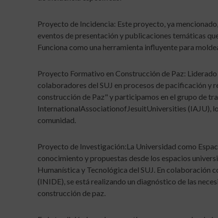
Proyecto de Incidencia: Este proyecto, ya mencionado, 
eventos de presentación y publicaciones temáticas que
Funciona como una herramienta influyente para moldear 
Proyecto Formativo en Construcción de Paz: Liderado p
colaboradores del SUJ en procesos de pacificación y re
construcción de Paz" y participamos en el grupo de t
InternationalAssociationofJesuitUniversities (IAJU), l
comunidad.
Proyecto de Investigación:La Universidad como Espaci
conocimiento y propuestas desde los espacios universit
Humanística y Tecnológica del SUJ. En colaboración con
(INIDE), se está realizando un diagnóstico de las nece
construcción de paz.