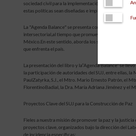
An
sociedad civil para la implementación de políticas públ
estas políticas sean diseñadas e implementadas con u
Fu
La "Agenda Balance" se presenta como un instrumento 
intersectorial,al tiempo que promueve un enfoque holíst
México.En este sentido, aborda los síntomas de la crisi
que enfrenta el país.
La presentación del libro y la“Agenda Balance” se lle
la participación de autoridades del SUJ, entre ellas, la 
PaulZatyrka, S.J., el Mtro. Mario Ernesto Patrón, el Mt
FlorentinoBadial, la Dra. María Adriana Jiménez y el M
Proyectos Clave del SUJ para la Construcción de Paz
Fieles a nuestra misión de promover la paz y la justici
proyectos clave, organizados bajo la dirección del Lab
de incidencia específicas: