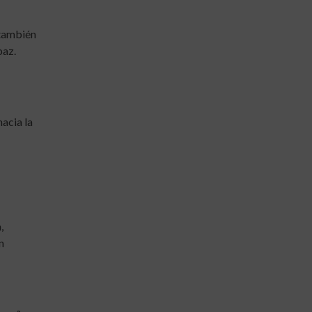
 también
paz.
acia la
,
n