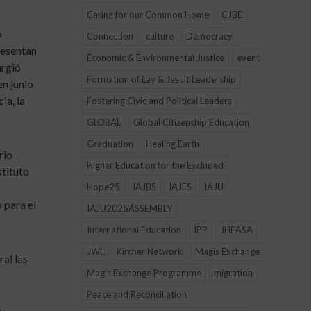
Caring for our Common Home
CJBE
o
Connection
culture
Democracy
resentan
Economic & Environmental Justice
event
urgió
Formation of Lay & Jesuit Leadership
en junio
ia, la
Fostering Civic and Political Leaders
GLOBAL
Global Citizenship Education
Graduation
Healing Earth
rio
Higher Education for the Excluded
stituto
Hope25
IAJBS
IAJES
IAJU
 para el
IAJU2025ASSEMBLY
International Education
IPP
JHEASA
JWL
Kircher Network
Magis Exchange
al las
Magis Exchange Programme
migration
Peace and Reconciliation