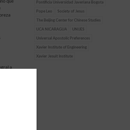
ino que
Pontificia Universidad Javeriana Bogota
e
Pope Leo
Society of Jesus
obreza
The Beijing Center for Chinese Studies
UCA NICARAGUA
UNIJES
s
Universal Apostolic Preferences
Xavier Institute of Engineering
Xavier Jesuit Institute
egral a
esibles
a y la
iva
 la